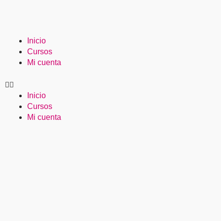
Ir
al
contenido
Inicio
Cursos
Mi cuenta
Inicio
Cursos
Mi cuenta